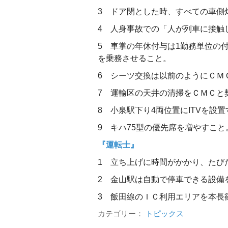
3 ドア閉とした時、すべての車側
4 人身事故での「人が列車に接触
5 車掌の年休付与は1勤務単位の
を乗務させること。
6 シーツ交換は以前のようにＣＭ
7 運輸区の天井の清掃をＣＭＣと
8 小泉駅下り4両位置にITVを設
9 キハ75型の優先席を増やすこと
『運転士』
1 立ち上げに時間がかかり、たび
2 金山駅は自動で停車できる設備
3 飯田線のＩＣ利用エリアを本長
カテゴリー：
トピックス